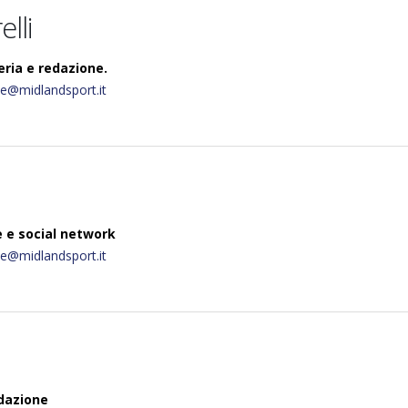
lli
ria e redazione.
ne@
midlandsport.it
 e social network
ne@
midlandsport.it
dazione