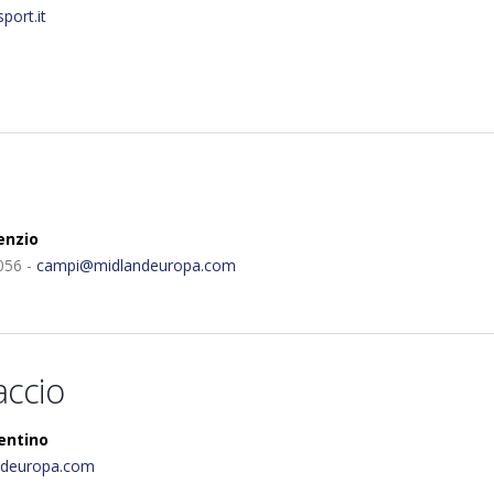
port.it
enzio
056 -
campi@midlandeuropa.com
accio
entino
ndeuropa.com