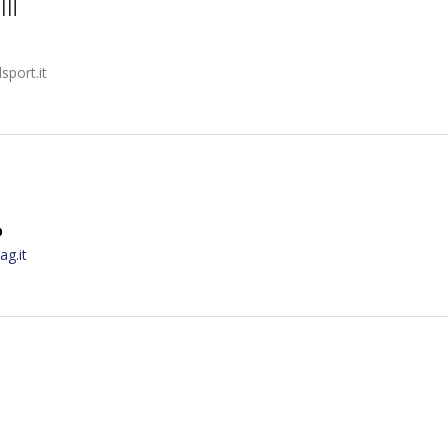
li
port.it
b
g.it