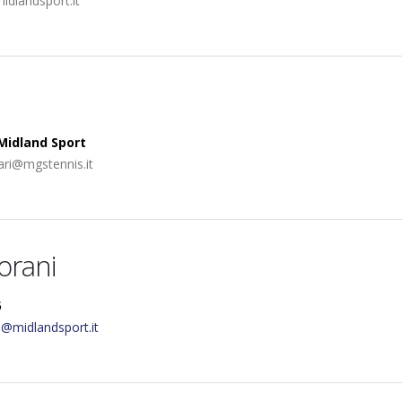
dlandsport.it
Midland Sport
ari@mgstennis.it
orani
5
@midlandsport.it