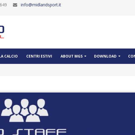
30649
info@midlandsport.it
A CALCIO
CENTRI ESTIVI
ABOUT MGS
DOWNLOAD
CO