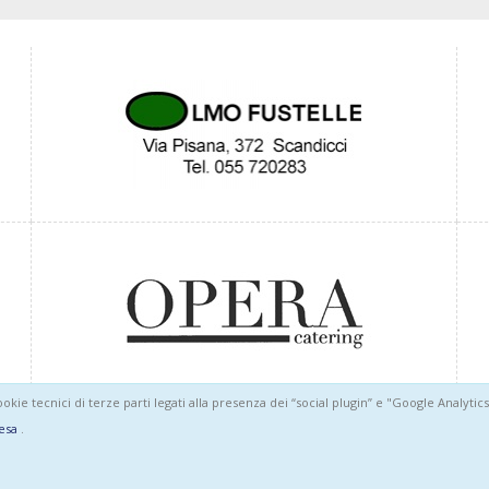
cookie tecnici di terze parti legati alla presenza dei “social plugin” e "Google Analyti
esa
.
 04733710489