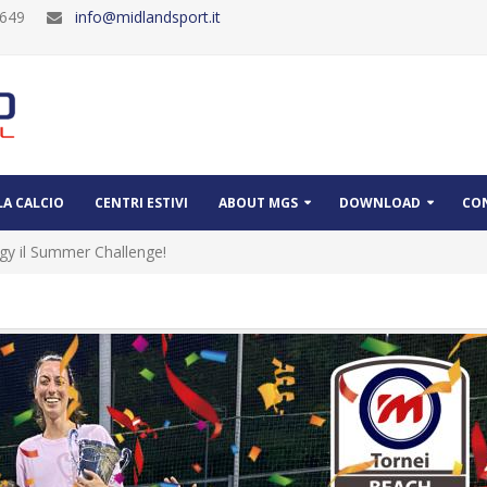
30649
info@midlandsport.it
A CALCIO
CENTRI ESTIVI
ABOUT MGS
DOWNLOAD
CO
gy il Summer Challenge!